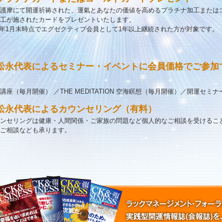
護摩にて開運祈祷された、運氣とあなたの価値を高めるプラチナ加工または
工が施されたカードをプレゼントいたします。
年1月末時点でエグゼクティブ会員として1年以上継続された方が対象です。
松永代表によるセミナー・イベントに会員価格でご参加
講座（毎月開催） ／THE MEDITATION 空海瞑想（毎月開催）／開運セミ
松永代表によるカウンセリング（有料）
ンセリングは健康・人間関係・ご家族の問題など個人的なご相談を受けるこ
ご相談なども承ります。