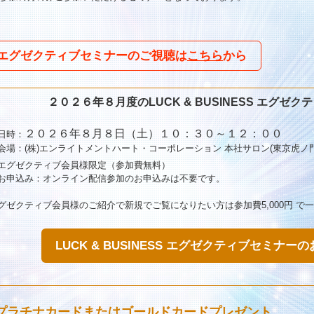
エグゼクティブセミナーのご視聴は
こちら
から
２０２６年８月度のLUCK & BUSINESS エグゼ
２０２６年８月８日（土）１０：３０～１２：００
日時：
会場：(株)エンライトメントハート・コーポレーション 本社サロン(東京虎ノ門
エグゼクティブ会員様限定（参加費無料）
お申込み：オンライン配信参加のお申込みは不要です。
グゼクティブ会員様のご紹介で新規でご覧になりたい方は参加費5,000円 
LUCK & BUSINESS エグゼクティブセミナ
プラチナカードまたはゴールドカードプレゼント