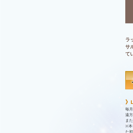
ラ
サ
て
》
毎月
遠方
また
※本
た初