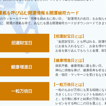
運氣を呼び込む開運情報＆開運秘符カード
のラッキーカラーや「何事を始めるに良い日」「財運増大の吉日」をお知ら
に、開運の運氣を得て、あなたを護る開運秘符カードがダウンロードできま
【招運財宝日とは】
「如意財宝日」とも呼ばれる、財運
にお金を入れるなど）、お金を増や
お金を振り込んでもらうと金運、財
【健康増進日とは】
病気平癒、健康増進に最も良い日。
神仏に供物を捧げ、健康長寿を祈る
灸・指圧・マッサージを受けるなど
【一粒万倍日とは】
一粒のもみが万倍にも実る稲穂にな
大きくしたいプロジェクトを始めた
と」を行動に移すと結果が万倍にな
レゼンをする時にこの日を選ぶと、