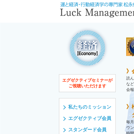
》
読ん
エグゼクティブセミナーが
など
ご視聴いただけます
会報
》
私たちのミッション
エグゼクティブ会員
毎月
ウン
スタンダード会員
時間