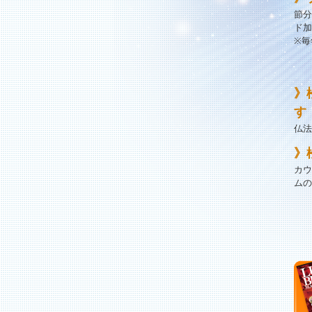
節分
ド加
※毎
》
す
仏法
》
カウ
ムの