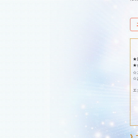
★
★
☆
☆
エ
》