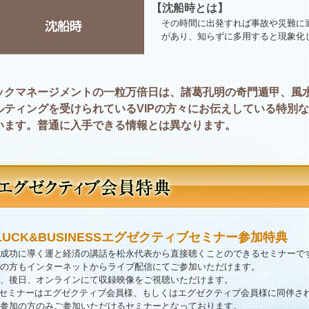
【沈船時とは】
その時間に出発すれば事故や災難に
があり、知らずに多用すると現象化
ックマネージメントの一粒万倍日は、諸葛孔明の奇門遁甲、風
ルティングを受けられているVIPの方々にお伝えしている特別
います。普通に入手できる情報とは異なります。
LUCK&BUSINESSエグゼクティブセミナー参加特典
成功に導く運と経済の講話を松永代表から直接聴くことのできるセミナーで
の方もインターネットからライブ配信にてご参加いただけます。
、後日、オンラインにて収録映像をご視聴いただけます。
セミナーはエグゼクティブ会員様、もしくはエグゼクティブ会員様に同伴さ
参加の方のみご参加いただけるセミナーとなっております。