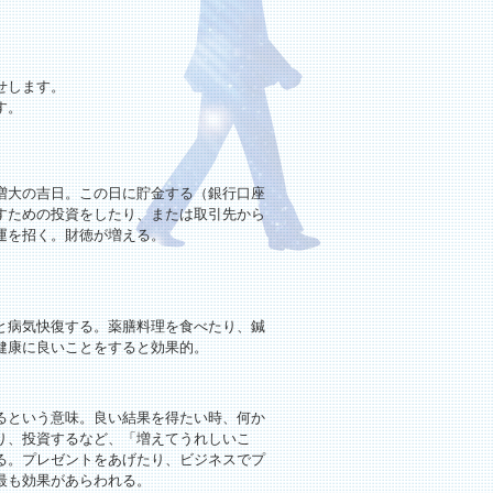
せします。
す。
増大の吉日。この日に貯金する（銀行口座
すための投資をしたり、または取引先から
運を招く。財徳が増える。
と病気快復する。薬膳料理を食べたり、鍼
健康に良いことをすると効果的。
るという意味。良い結果を得たい時、何か
り、投資するなど、「増えてうれしいこ
る。プレゼントをあげたり、ビジネスでプ
最も効果があらわれる。